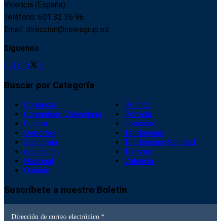
Valencia (España)
Teléfono: 601 32 36 96
Email: direccion@newsgrup.es
Síguenos
Buscar por Categoría
Comarcas
Política
Comunidad Valenciana
Portada
Cultura
sociedad
Deportes
Tendencias
Economía
Tendencias>Sanidad
educación
Turismo
Nacional
Valencia
Opinión
Suscríbete a nuestro Boletín