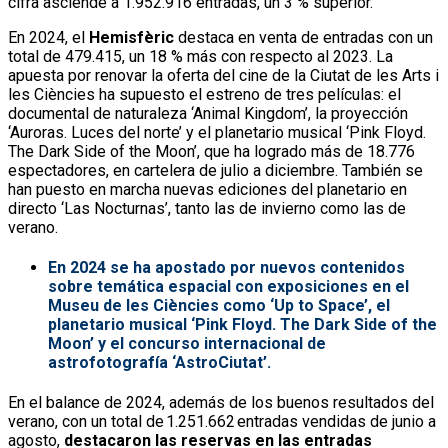
cifra asciende a 1.952.916 entradas, un 3 % superior.
En 2024, el
Hemisfèric
destaca en venta de entradas con un
total de 479.415, un 18 % más con respecto al 2023. La
apuesta por renovar la oferta del cine de la Ciutat de les Arts i
les Ciències ha supuesto el estreno de tres películas: el
documental de naturaleza ‘Animal Kingdom’, la proyección
‘Auroras. Luces del norte’ y el planetario musical ‘Pink Floyd.
The Dark Side of the Moon’, que ha logrado más de 18.776
espectadores, en cartelera de julio a diciembre. También se
han puesto en marcha nuevas ediciones del planetario en
directo ‘Las Nocturnas’, tanto las de invierno como las de
verano.
En 2024 se ha apostado por nuevos contenidos
sobre temática espacial con exposiciones en el
Museu de les Ciències como ‘Up to Space’, el
planetario musical ‘Pink Floyd. The Dark Side of the
Moon’ y el concurso internacional de
astrofotografía ‘AstroCiutat’.
En el balance de 2024, además de los buenos resultados del
verano, con un total de 1.251.662 entradas vendidas de junio a
agosto,
destacaron las reservas en las entradas