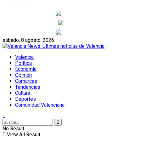
33
°C
Alicante, ES
9
°C
Castellon, ES
30
°C
Valencia, ES
sábado, 8 agosto, 2026
Valencia
Política
Economía
Opinión
Comarcas
Tendencias
Cultura
Deportes
Comunidad Valenciana
No Result
View All Result