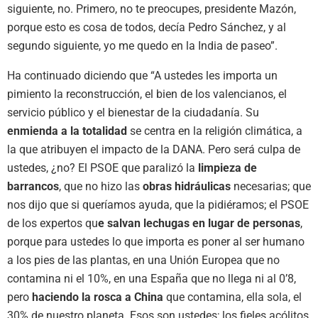
siguiente, no. Primero, no te preocupes, presidente Mazón,
porque esto es cosa de todos, decía Pedro Sánchez, y al
segundo siguiente, yo me quedo en la India de paseo”.
Ha continuado diciendo que “A ustedes les importa un
pimiento la reconstrucción, el bien de los valencianos, el
servicio público y el bienestar de la ciudadanía. Su
enmienda a la totalidad
se centra en la religión climática, a
la que atribuyen el impacto de la DANA. Pero será culpa de
ustedes, ¿no? El PSOE que paralizó la
limpieza de
barrancos
, que no hizo las
obras hidráulicas
necesarias; que
nos dijo que si queríamos ayuda, que la pidiéramos; el PSOE
de los expertos qu
e salvan lechugas en lugar de personas
,
porque para ustedes lo que importa es poner al ser humano
a los pies de las plantas, en una Unión Europea que no
contamina ni el 10%, en una España que no llega ni al 0’8,
pero
haciendo la rosca a China
que contamina, ella sola, el
30% de nuestro planeta. Esos son ustedes; los fieles acólitos