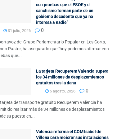
con pruebas que el PSOE y el
sanchismo forman parte de un
gobierno decadente que ya no
interesa a nadie”
0
31 julio, 2026
portavoz del Grupo Parlamentario Popular en Les Corts,
ndo Pastor, ha asegurado que "hoy podemos afirmar con
uebas que...
La tarjeta Recuperem Valencia supera
los 34 millones de desplazamientos
gratuitos tras la dana
0
5 agosto, 2026
tarjeta de transporte gratuito Recuperem València ha
rmitido realizar más de 34 millones de desplazamientos
de su puesta en...
Valencia reforma el COM Isabel de
Villena para mejorar sus instalaciones