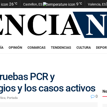
26
°C
9
°C
Castellon, ES
Valencia, ES
ÍA
OPINIÓN
COMARCAS
TENDENCIAS
CULTURA
DEPOR
pruebas PCR y
ios y los casos activos
No
0
ítica
,
Portada