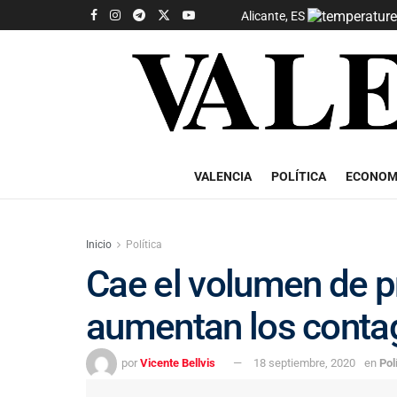
Alicante, ES
VALENCIA
POLÍTICA
ECONOM
Inicio
Política
Cae el volumen de 
aumentan los contag
por
Vicente Bellvis
18 septiembre, 2020
en
Pol