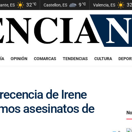
32
°C
9
°C
3
cante, ES
Castellon, ES
Valencia, ES
ÍA
OPINIÓN
COMARCAS
TENDENCIAS
CULTURA
DEPOR
ecencia de Irene
timos asesinatos de
No