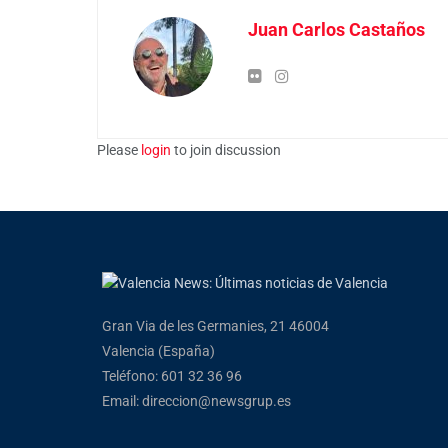
Juan Carlos Castaños
Please
login
to join discussion
Gran Via de les Germanies, 21 46004
Valencia (España)
Teléfono: 601 32 36 96
Email: direccion@newsgrup.es