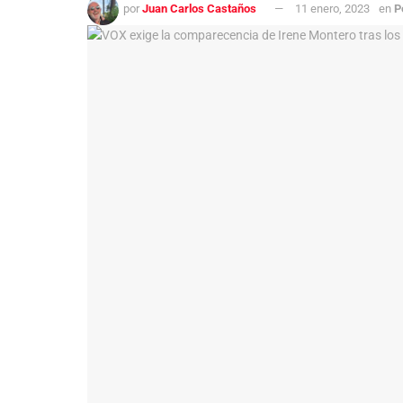
por
Juan Carlos Castaños
11 enero, 2023
en
P