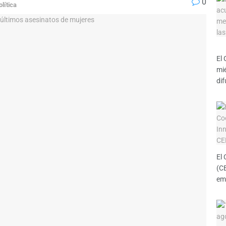
0
olítica
El 
mié
dif
El
(CE
emp