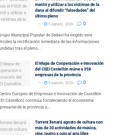
mentir y utilizar a las víctimas de la
dana al difundir “falsedades” del
último pleno
0
5 agosto, 2026
Grupo Municipal Popular de Sedaví ha exigido este
rcoles la rectificación inmediata de las informaciones
undidas tras el pleno...
El Mapa de Cooperación e Innovación
del CEEI Castellón reúne a 358
empresas de la provincia
0
5 agosto, 2026
 Centro Europeo de Empresas e Innovación de Castellón
EI Castellón) continúa fortaleciendo el ecosistema
resarial de la provincia a...
Torrent llenará agosto de cultura con
más de 30 actividades de música,
cine, teatro y ocio al aire libre