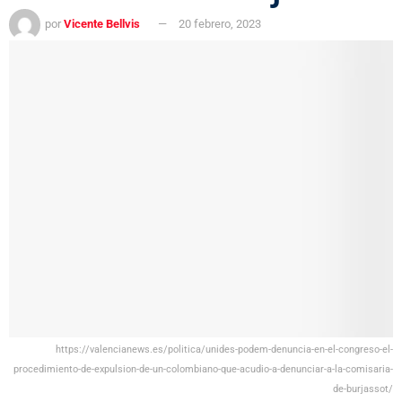
por
Vicente Bellvis
20 febrero, 2023
https://valencianews.es/politica/unides-podem-denuncia-en-el-congreso-el-
procedimiento-de-expulsion-de-un-colombiano-que-acudio-a-denunciar-a-la-comisaria-
de-burjassot/