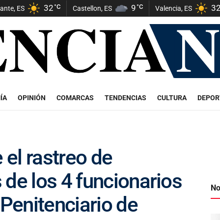
32
°C
9
°C
3
cante, ES
Castellon, ES
Valencia, ES
ÍA
OPINIÓN
COMARCAS
TENDENCIAS
CULTURA
DEPOR
 el rastreo de
 de los 4 funcionarios
No
 Penitenciario de