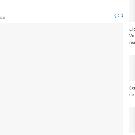
0
ica
El
Va
re
Ce
de 