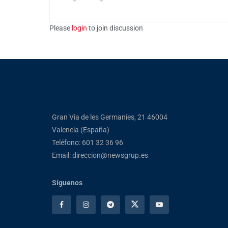
Please
login
to join discussion
Gran Via de les Germanies, 21 46004
Valencia (España)
Teléfono: 601 32 36 96
Email: direccion@newsgrup.es
Síguenos