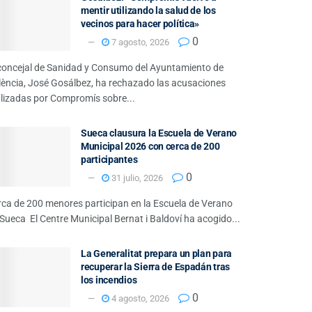
mentir utilizando la salud de los
vecinos para hacer política»
0
7 agosto, 2026
 concejal de Sanidad y Consumo del Ayuntamiento de
lència, José Gosálbez, ha rechazado las acusaciones
alizadas por Compromís sobre...
Sueca clausura la Escuela de Verano
Municipal 2026 con cerca de 200
participantes
0
31 julio, 2026
rca de 200 menores participan en la Escuela de Verano
Sueca El Centre Municipal Bernat i Baldoví ha acogido...
La Generalitat prepara un plan para
recuperar la Sierra de Espadán tras
los incendios
0
4 agosto, 2026