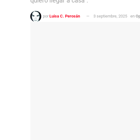
quiero llegar a casa”.
por
Luisa C. Perosán
3 septiembre, 2025
en
Op