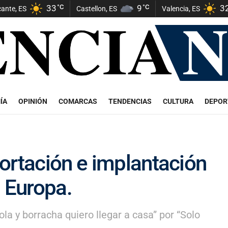
33
°C
9
°C
3
cante, ES
Castellon, ES
Valencia, ES
ÍA
OPINIÓN
COMARCAS
TENDENCIAS
CULTURA
DEPOR
ortación e implantación
a Europa.
a y borracha quiero llegar a casa” por “Solo