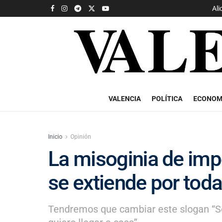
Ali
VALENCIA
POLÍTICA
ECONOM
Inicio
Opinión
La misoginia de imp
se extiende por tod
Tendremos que cambiar este slogan “Sol