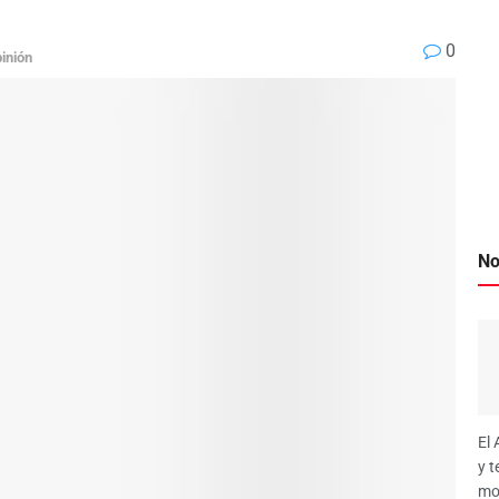
0
inión
No
El 
y t
mo