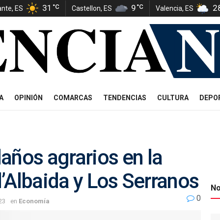
31
°C
9
°C
2
ante, ES
Castellon, ES
Valencia, ES
A
OPINIÓN
COMARCAS
TENDENCIAS
CULTURA
DEPO
años agrarios en la
 d’Albaida y Los Serranos
No
0
23
en
Economía