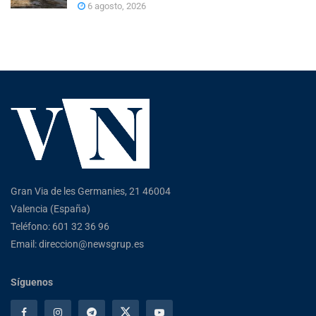
6 agosto, 2026
Gran Via de les Germanies, 21 46004
Valencia (España)
Teléfono: 601 32 36 96
Email: direccion@newsgrup.es
Síguenos