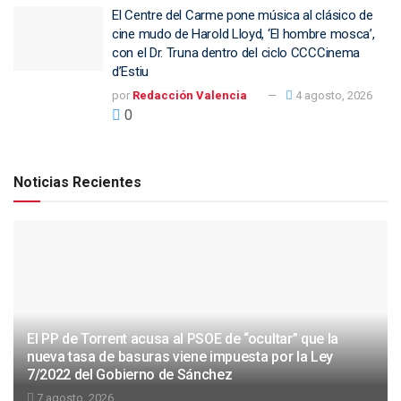
El Centre del Carme pone música al clásico de
cine mudo de Harold Lloyd, ‘El hombre mosca’,
con el Dr. Truna dentro del ciclo CCCCinema
d’Estiu
por
Redacción Valencia
4 agosto, 2026
0
Noticias Recientes
El PP de Torrent acusa al PSOE de “ocultar” que la
nueva tasa de basuras viene impuesta por la Ley
7/2022 del Gobierno de Sánchez
7 agosto, 2026