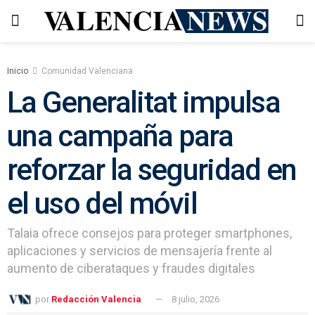
Inicio
Comunidad Valenciana
La Generalitat impulsa
una campaña para
reforzar la seguridad en
el uso del móvil
Talaia ofrece consejos para proteger smartphones,
aplicaciones y servicios de mensajería frente al
aumento de ciberataques y fraudes digitales
por
Redacción Valencia
8 julio, 2026