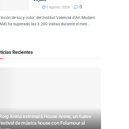
0
5 agosto, 2026
 rincón de luz y color’ del Institut Valencià d’Art Modern
AM) ha superado las 3.200 visitas durante el mes...
ticias Recientes
Roig Arena estrenará House Arena, un nuevo
festival de música house con Folamour al