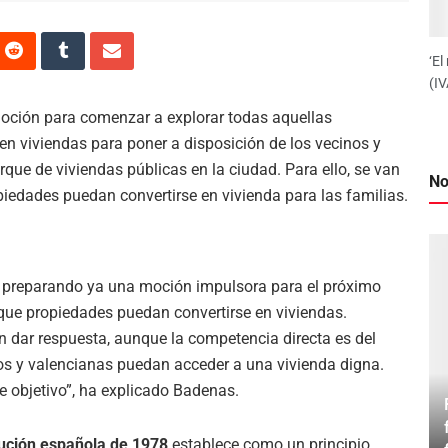
‘El
(IV
moción para comenzar a explorar todas aquellas
en viviendas para poner a disposición de los vecinos y
que de viviendas públicas en la ciudad. Para ello, se van
No
edades puedan convertirse en vivienda para las familias.
á preparando ya una moción impulsora para el próximo
 que propiedades puedan convertirse en viviendas.
n dar respuesta, aunque la competencia directa es del
nos y valencianas puedan acceder a una vivienda digna.
 objetivo”, ha explicado Badenas.
tución española de 1978
establece como un principio