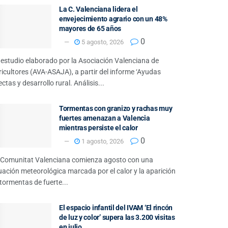
La C. Valenciana lidera el
envejecimiento agrario con un 48%
mayores de 65 años
0
5 agosto, 2026
 estudio elaborado por la Asociación Valenciana de
icultores (AVA-ASAJA), a partir del informe ‘Ayudas
ectas y desarrollo rural. Análisis...
Tormentas con granizo y rachas muy
fuertes amenazan a Valencia
mientras persiste el calor
0
1 agosto, 2026
 Comunitat Valenciana comienza agosto con una
uación meteorológica marcada por el calor y la aparición
tormentas de fuerte...
El espacio infantil del IVAM ‘El rincón
de luz y color’ supera las 3.200 visitas
en julio