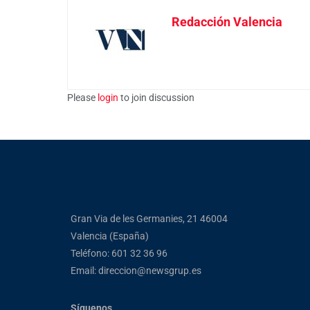
Redacción Valencia
Please
login
to join discussion
Gran Via de les Germanies, 21 46004
Valencia (España)
Teléfono: 601 32 36 96
Email: direccion@newsgrup.es
Síguenos