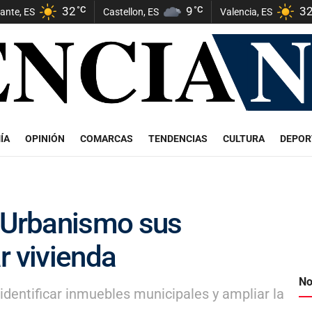
32
°C
9
°C
3
cante, ES
Castellon, ES
Valencia, ES
ÍA
OPINIÓN
COMARCAS
TENDENCIAS
CULTURA
DEPOR
a Urbanismo sus
r vivienda
No
dentificar inmuebles municipales y ampliar la