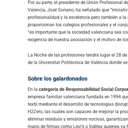
Por su parte, el presidente de Unión Profesional 
Valencia, José Soriano, ha señalado que “iniciat
profesionalidad y la excelencia pero también a la
proporcionan los colegios profesionales y el con
“es importante que la sociedad valenciana sea co
exigencia de nuestra asociación y el motivo de lo
La Noche de las profesiones tendrá lugar el 28 d
de la Universitat Polit
è
cnica de Val
è
ncia donde se 
Sobre los galardonados
En la
categoría de Responsabilidad Social Corpor
empresa familiar valenciana fundada en 1994 que 
textil mediante el desarrollo de tecnologí
as disrup
H2Zero, las cuales son capaces de mejorar la prod
eliminar residuos y emisiones nocivas, garantiz
mano de firmas como Levi’s o Inditex quienes ya 