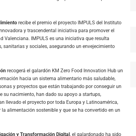
dimiento
recibe el premio el proyecto IMPULS del
Instituto
innovadora y trascendental iniciativa para promover el
d Valenciana. IMPULS es una iniciativa que resulta
, sanitarias y sociales, asegurando un envejecimiento
ión
recogerá el galardón
KM Zero Food Innovation Hub
un
sformación hacia un sistema alimentario más saludable,
ersonas y proyectos que están trabajando por conseguir un
de su nacimiento, han dado su apoyo a startups,
an llevado el proyecto por toda Europa y Latinoam
é
rica,
r la alimentación sostenible y que se ha convertido en un
igación y Transformación Digital
, el galardonado ha sido