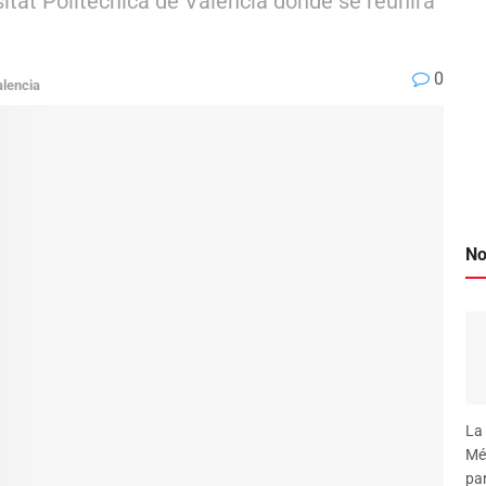
sitat Politècnica de València donde se reunirá
0
lencia
No
La 
Mé
par