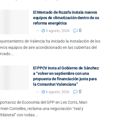
El Mercado de Ruzafa instala nuevos
equipos de climatización dentro de su
reforma energética
0
3 agosto, 2026
Ayuntamiento de Valencia ha iniciado la instalación de los
vos equipos de aire acondicionado en las cubiertas del
rcado...
El PPCV insta al Gobierno de Sánchez
a “volver en septiembre con una
propuesta de financiación justa para
la Comunitat Valenciana”
0
6 agosto, 2026
 portavoz de Economía del GPP en Les Corts, Mari
rmen Contelles, reclama una negociación “real y
tilateral” con todas...