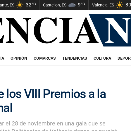
32
°C
9
°C
3
cante, ES
Castellon, ES
Valencia, ES
ÍA
OPINIÓN
COMARCAS
TENDENCIAS
CULTURA
DEPOR
los VIII Premios a la
nal
ar el 28 de noviembre en una gala que se