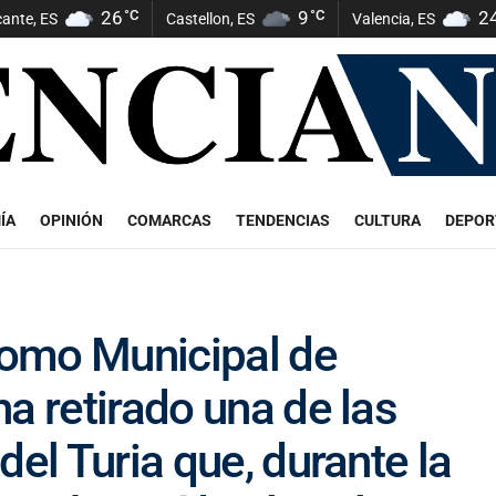
26
°C
9
°C
2
cante, ES
Castellon, ES
Valencia, ES
ÍA
OPINIÓN
COMARCAS
TENDENCIAS
CULTURA
DEPOR
omo Municipal de
a retirado una de las
del Turia que, durante la