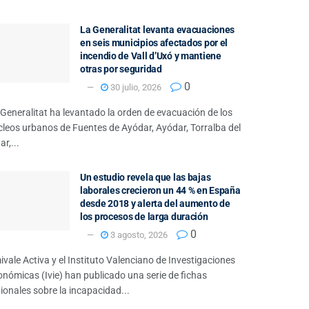
La Generalitat levanta evacuaciones
en seis municipios afectados por el
incendio de Vall d’Uxó y mantiene
otras por seguridad
0
30 julio, 2026
Generalitat ha levantado la orden de evacuación de los
cleos urbanos de Fuentes de Ayódar, Ayódar, Torralba del
ar,...
Un estudio revela que las bajas
laborales crecieron un 44 % en España
desde 2018 y alerta del aumento de
los procesos de larga duración
0
3 agosto, 2026
vale Activa y el Instituto Valenciano de Investigaciones
nómicas (Ivie) han publicado una serie de fichas
ionales sobre la incapacidad...