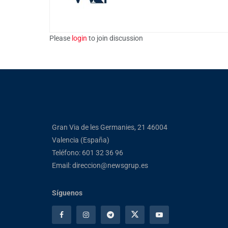
Please
login
to join discussion
Gran Via de les Germanies, 21 46004
Valencia (España)
Teléfono: 601 32 36 96
Email: direccion@newsgrup.es
Síguenos