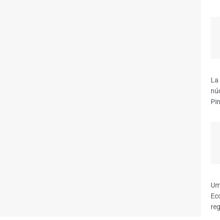
La 
nú
Pin
Umi
Eco
reg