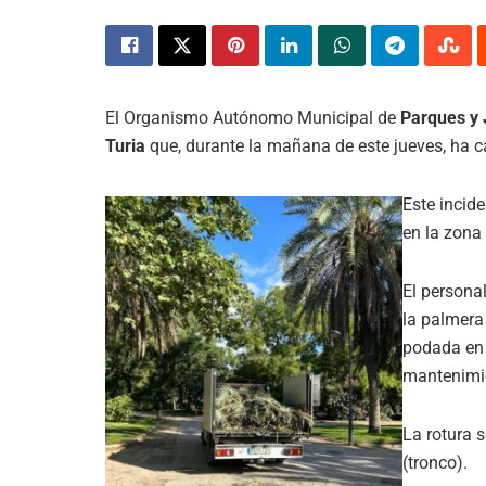
El Organismo Autónomo Municipal de
Parques y 
Turia
que, durante la mañana de este jueves, ha ca
Este incid
en la zona 
El personal
la palmera
podada en 
mantenimi
La rotura 
(tronco).