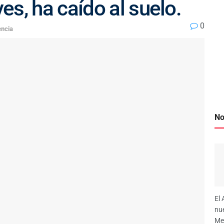
s, ha caído al suelo.
0
encia
No
El 
nue
Me