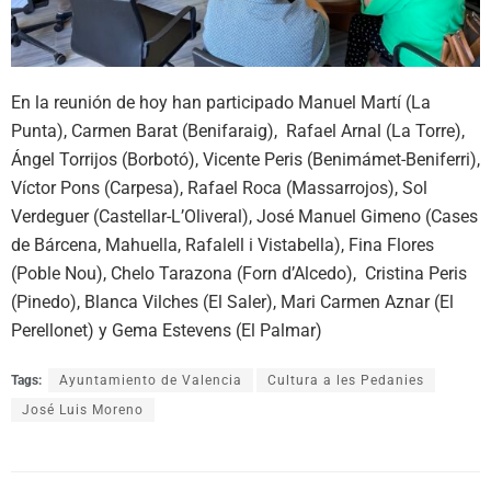
En la reunión de hoy han participado Manuel Martí (La
Punta), Carmen Barat (Benifaraig), Rafael Arnal (La Torre),
Ángel Torrijos (Borbotó), Vicente Peris (Benimámet-Beniferri),
Víctor Pons (Carpesa), Rafael Roca (Massarrojos), Sol
Verdeguer (Castellar-L’Oliveral), José Manuel Gimeno (Cases
de Bárcena, Mahuella, Rafalell i Vistabella), Fina Flores
(Poble Nou), Chelo Tarazona (Forn d’Alcedo), Cristina Peris
(Pinedo), Blanca Vilches (El Saler), Mari Carmen Aznar (El
Perellonet) y Gema Estevens (El Palmar)
Tags:
Ayuntamiento de Valencia
Cultura a les Pedanies
José Luis Moreno