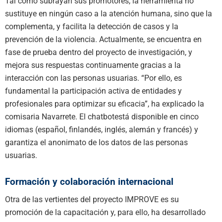
Tal como subrayan sus promotores, la herramienta n
o
sustituye
en ningún caso a
la atención humana, sino que la
complementa,
y
facilita la detección de casos y la
prevención de la violencia. Actualmente, se encuentra en
fase de prueba dentro del proyecto de investigación
,
y
mejora sus respuestas continuamente gracias a la
interacción con las personas usuarias.
“
Por ello, es
fundamental la participación activa de entidades y
profesionales para optimizar su eficacia
”, ha explicado la
comisaria Navarrete
.
El
chatbot
está disponible en cinco
idiomas (español, finlandés, inglés, alemán y francés) y
garantiza el anonimato de los datos de las personas
usuarias.
Formación y colaboración internacional
Otra de las vertientes de
l proyecto IMPROVE
es su
promoción de
la capacitación
y, p
ara ello
,
ha desarrollado