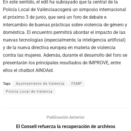
En este sentido,
el edil ha subrayado que
la
central de la
Policía Local de
Val
è
ncia
acogerá un simposio internacional
el próximo 3 de junio, que será un foro de debate e
intercambio de buenas prácticas sobre violencia de género y
doméstica. E
l encuentro permitirá
abordar el impacto de las
nuevas tecnologías (especialmente, la
i
nteligencia
a
rtificial)
y de la nueva directiva europea en materia de violencia
contra las mujeres
. A
demás
,
durante el desarrollo del foro se
presentar
án
los principales resultados de IMPROVE, entre
el
los el
chatbot
AINOAid
.
Tags:
Ayuntamiento de Valencia
FEMP
Policía Local de Valencia
Publicación Anterior
El Consell refuerza la recuperación de archivos