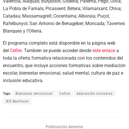
València; Alaquàs; Burjassot; Godella; Paterna; Pego; Oliva;
La Pobla de Farnals; Picassent; Bétera; Vilamarxant; Chiva;
Catadau; Massamagrell; Cocentaina; Alboraia; Puçol;
Rafelbunyol; San Antonio de Benagéber; Moncada; Tavernes
Blanques y l’Olleria.
El programa completo está disponible en la página web
del
Cefire
. También se puede acceder desde
este enlace
a
toda la oferta formativa relacionada con los contenidos del
encuentro, que incluye acciones formativas sobre mediación
escolar, bienestar emocional, salud mental, cultura de paz e
inclusión educativa.
Tags:
Bienestar emocional
Cefire
educación inclusiva
IES Benlliure
Publicación Anterior