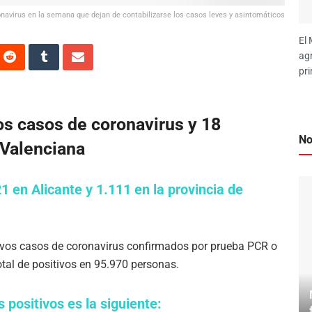
avirus en la semana que dejan de contabilizarse los casos leves y asintomáticos
El 
agr
pri
s casos de coronavirus y 18
No
 Valenciana
1 en Alicante y 1.111 en la provincia de
evos casos de coronavirus confirmados por prueba PCR o
total de positivos en 95.970 personas.
s positivos es la siguiente: