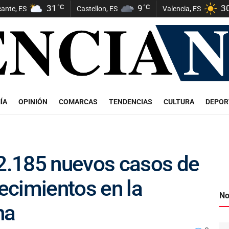
31
°C
9
°C
3
cante, ES
Castellon, ES
Valencia, ES
ÍA
OPINIÓN
COMARCAS
TENDENCIAS
CULTURA
DEPOR
.185 nuevos casos de
lecimientos en la
No
na