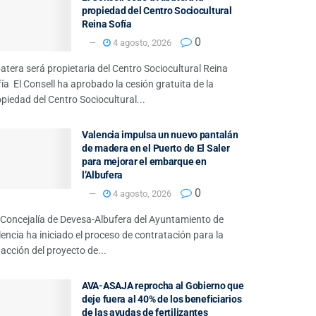
propiedad del Centro Sociocultural
Reina Sofía
0
4 agosto, 2026
atera será propietaria del Centro Sociocultural Reina
ía El Consell ha aprobado la cesión gratuita de la
piedad del Centro Sociocultural...
Valencia impulsa un nuevo pantalán
de madera en el Puerto de El Saler
para mejorar el embarque en
l’Albufera
0
4 agosto, 2026
 Concejalía de Devesa-Albufera del Ayuntamiento de
encia ha iniciado el proceso de contratación para la
acción del proyecto de...
AVA-ASAJA reprocha al Gobierno que
deje fuera al 40% de los beneficiarios
de las ayudas de fertilizantes