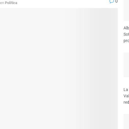
0
en
Política
Alb
Sof
pro
La
Val
red