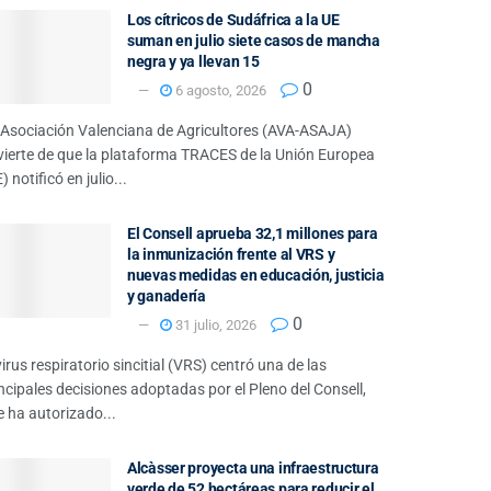
Los cítricos de Sudáfrica a la UE
suman en julio siete casos de mancha
negra y ya llevan 15
0
6 agosto, 2026
 Asociación Valenciana de Agricultores (AVA-ASAJA)
vierte de que la plataforma TRACES de la Unión Europea
) notificó en julio...
El Consell aprueba 32,1 millones para
la inmunización frente al VRS y
nuevas medidas en educación, justicia
y ganadería
0
31 julio, 2026
virus respiratorio sincitial (VRS) centró una de las
ncipales decisiones adoptadas por el Pleno del Consell,
 ha autorizado...
Alcàsser proyecta una infraestructura
verde de 52 hectáreas para reducir el