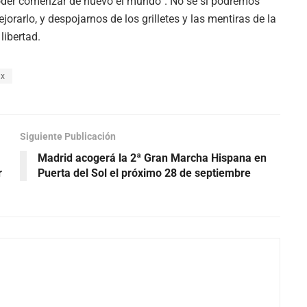
der comenzar de nuevo el mundo”. No sé si podremos
rarlo, y despojarnos de los grilletes y las mentiras de la
libertad.
x
Siguiente Publicación
Madrid acogerá la 2ª Gran Marcha Hispana en
r
Puerta del Sol el próximo 28 de septiembre