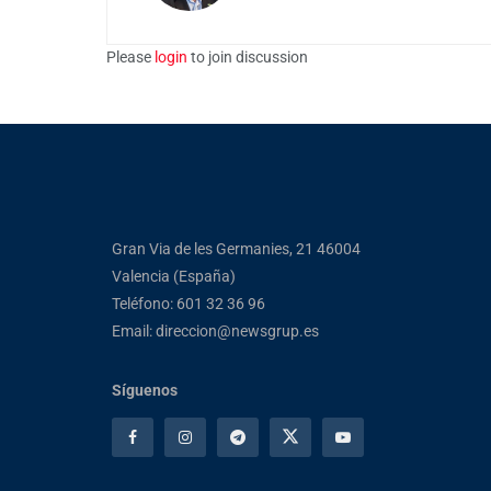
Please
login
to join discussion
Gran Via de les Germanies, 21 46004
Valencia (España)
Teléfono: 601 32 36 96
Email: direccion@newsgrup.es
Síguenos