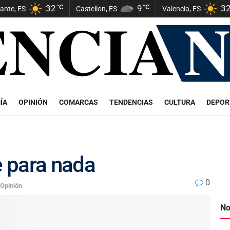
32
°C
9
°C
3
cante, ES
Castellon, ES
Valencia, ES
ÍA
OPINIÓN
COMARCAS
TENDENCIAS
CULTURA
DEPOR
e para nada
0
Opinión
No