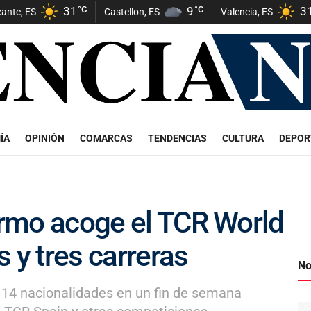
31
°C
9
°C
3
cante, ES
Castellon, ES
Valencia, ES
ÍA
OPINIÓN
COMARCAS
TENDENCIAS
CULTURA
DEPOR
Tormo acoge el TCR World
 y tres carreras
No
e 14 nacionalidades en un fin de semana