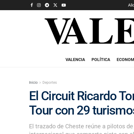
Ali
VALENCIA
POLÍTICA
ECONOM
Inicio
Deportes
El Circuit Ricardo 
Tour con 29 turismos
El trazado de Cheste reúne a pilotos d