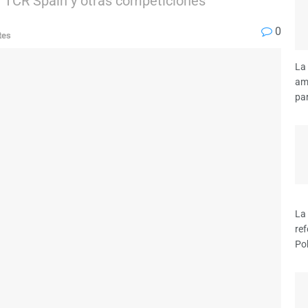
l TCR Spain y otras competiciones
0
tes
La 
amp
par
La
ref
Pob