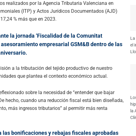
esos realizados por la Agencia Tributaria Valenciana en
imoniales (ITP) y Actos Jurídicos Documentados (AJD)
n 17,24 % más que en 2023.
nte la jornada ‘Fiscalidad de la Comunitat
La 
de asesoramiento empresarial GSM&B dentro de las
el 
Llo
niversario.
sión a la tributación del tejido productivo de nuestro
tunidades que plantea el contexto económico actual.
reflexionado sobre la necesidad de “entender que bajar
Lo
e hecho, cuando una reducción fiscal está bien diseñada,
hi
to, más ingresos tributarios” al permitir más renta
la
Clí
a las bonificaciones y rebajas fiscales aprobadas