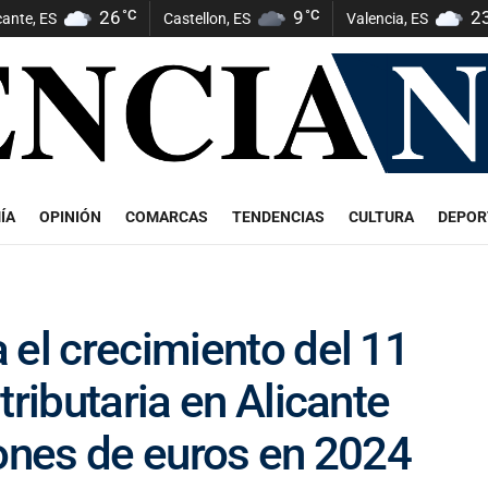
26
°C
9
°C
2
cante, ES
Castellon, ES
Valencia, ES
ÍA
OPINIÓN
COMARCAS
TENDENCIAS
CULTURA
DEPOR
 el crecimiento del 11
tributaria en Alicante
lones de euros en 2024