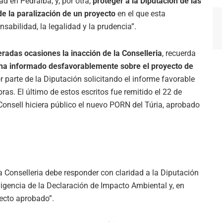
d en Pedralba; y, por otra,
proteger a la Diputación de las
e la paralización de un proyecto
en el que esta
sabilidad, la legalidad y la prudencia”.
radas ocasiones la inacción de la Conselleria
, recuerda
ha informado desfavorablemente sobre el proyecto de
r parte de la Diputación solicitando el informe favorable
bras. El último de estos escritos fue remitido el 22 de
 Consell hiciera público el nuevo PORN del Túria, aprobado
a Conselleria debe responder con claridad a la Diputación
vigencia de la Declaración de Impacto Ambiental y, en
yecto aprobado”.