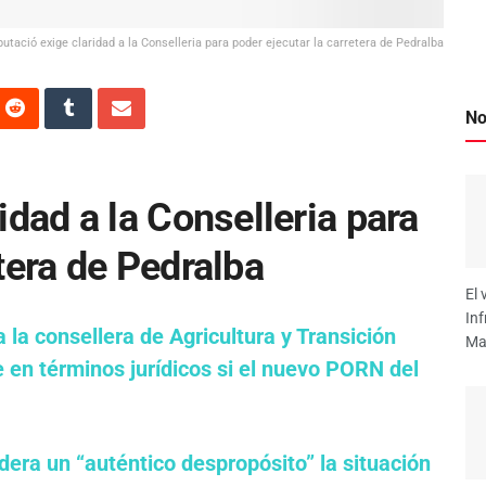
putació exige claridad a la Conselleria para poder ejecutar la carretera de Pedralba
No
idad a la Conselleria para
tera de Pedralba
El 
Inf
 la consellera de Agricultura y Transición
Mar
e en términos jurídicos si el nuevo PORN del
dera un “auténtico despropósito” la situación