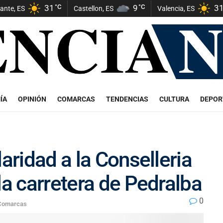
31
°C
9
°C
3
cante, ES
Castellon, ES
Valencia, ES
ÍA
OPINIÓN
COMARCAS
TENDENCIAS
CULTURA
DEPOR
laridad a la Conselleria
la carretera de Pedralba
0
Comarcas