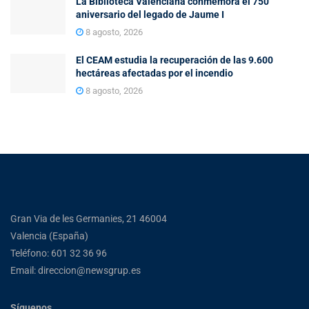
La Biblioteca Valenciana conmemora el 750
aniversario del legado de Jaume I
8 agosto, 2026
El CEAM estudia la recuperación de las 9.600
hectáreas afectadas por el incendio
8 agosto, 2026
Gran Via de les Germanies, 21 46004
Valencia (España)
Teléfono: 601 32 36 96
Email: direccion@newsgrup.es
Síguenos