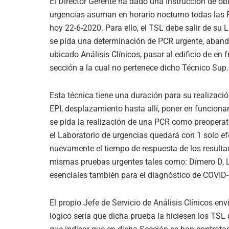
El Director Gerente ha dado una Instrucción de ob
urgencias asuman en horario nocturno todas las 
hoy 22-6-2020. Para ello, el TSL debe salir de su 
se pida una determinación de PCR urgente, abando
ubicado Análisis Clínicos, pasar al edificio de en f
sección a la cual no pertenece dicho Técnico Sup.
Esta técnica tiene una duración para su realizaci
EPI, desplazamiento hasta allí, poner en funcion
se pida la realización de una PCR como preoperato
el Laboratorio de urgencias quedará con 1 solo efe
nuevamente el tiempo de respuesta de los resulta
mismas pruebas urgentes tales como: Dímero D, LDH
esenciales también para el diagnóstico de COVID-
El propio Jefe de Servicio de Análisis Clínicos env
lógico sería que dicha prueba la hiciesen los TSL