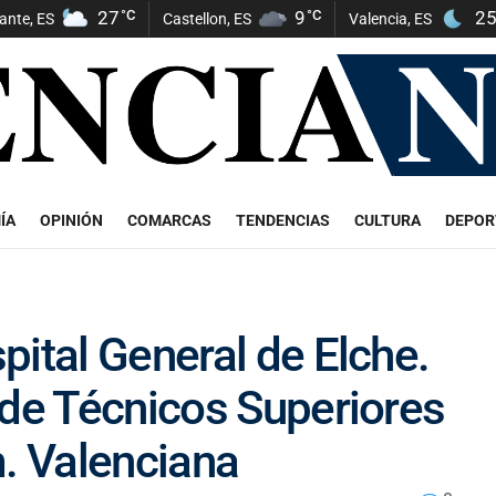
27
°C
9
°C
2
cante, ES
Castellon, ES
Valencia, ES
ÍA
OPINIÓN
COMARCAS
TENDENCIAS
CULTURA
DEPOR
pital General de Elche.
 de Técnicos Superiores
m. Valenciana