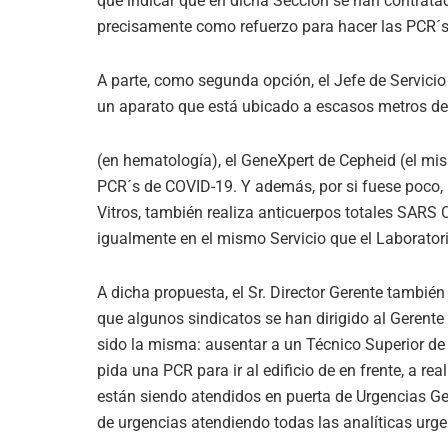
que indicar que en dicha Sección se han contrata
precisamente como refuerzo para hacer las PCR´s
A parte, como segunda opción, el Jefe de Servicio
un aparato que está ubicado a escasos metros del
(en hematología), el GeneXpert de Cepheid (el mis
PCR´s de COVID-19. Y además, por si fuese poco, u
Vitros, también realiza anticuerpos totales SARS 
igualmente en el mismo Servicio que el Laborator
A dicha propuesta, el Sr. Director Gerente tambié
que algunos sindicatos se han dirigido al Gerente
sido la misma: ausentar a un Técnico Superior de 
pida una PCR para ir al edificio de en frente, a rea
están siendo atendidos en puerta de Urgencias Gen
de urgencias atendiendo todas las analíticas urge